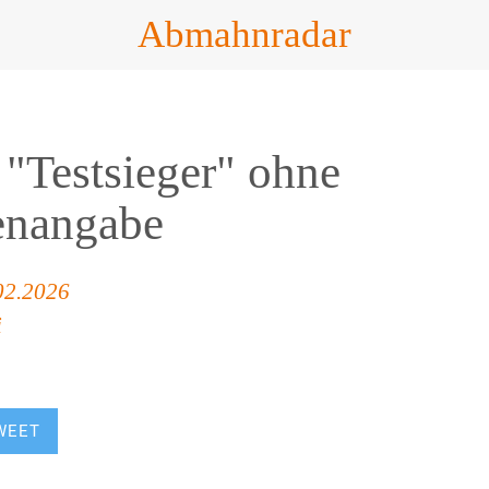
Abmahnradar
"Testsieger" ohne
enangabe
02.2026
i
WEET